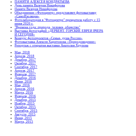
ПАМЯТИ АЛЕКСЕЯ КОНДРАТЬЕВА
День памяти Валерия Никифорова
Памяти Валерия Никифорова
Объединение «Фотоцентр» представляет фотовыставку
«СамоИзоляция»
Фотолаборатория в "Фотоцентре" прекратила работу с 15
июня 2020 г.
"Времена года: природа, человек, общество"
Выставка фотографий «ДЕРБЕНТ. ГОРСКИЕ ЕВРЕИ ВЧЕРА
И СЕГОДНЯ»
Конкурс фотопроектов «Семья- душа России»
Фотовыставка Алексея Харитонова «Природовидение»
Репортаж с открытия выставки Анатолия Хрупова
Мая, 2018
Апреля, 2018
Декабря, 2017
Октября, 2017
Сентября, 2017
Апреля, 2017
Февраля, 2017
Декабря, 2016
Июня, 2016
Мая, 2016
Апреля, 2016
Марта, 2016
Февраля, 2016
Декабря, 2015
Ноября, 2015
Октября, 2015
Сентября, 2015
Августа, 2015
Июня, 2015
Марта, 2015