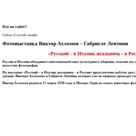
Кто
на сайте?
Сейчас 6 гостей онлайн
Фотовыставка Виктор Ахломов – Габриеле Лентини
«Русский
–
в Италии, итальянец – в Ро
Россию и Италию объединяет многовековой опыт культурного общения, охватив все с
искусство фотографии.
На выставке «Русский – в Италии, итальянец – в России» представлены работы дву
уровня: Виктора Ахломова и Габриеле Лентини, которые уже не впервые проводят со
Виктор Ахломов
родился 15 марта 1938 года в Москве. Один из самых известных фо