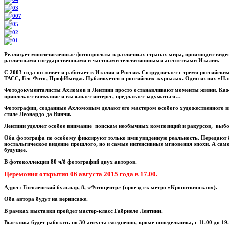
Реализует многочисленные фотопроекты в различных странах мира, производит видео
различными государственными и частными телевизионными агентствами Италии.
С 2003 года он живет и работает в Италии и России. Сотрудничает с тремя российск
ТАСС, Гео-Фото, ПрофИмидж. Публикуется в российских журналах. Один из них «На
Фотодокументалисты Ахломов и Лентини просто останавливают моменты жизни. Ка
привлекает внимание и вызывает интерес, предлагает задуматься…
Фотографии, созданные Ахломовым делают его мастером особого художественного вк
стиле Леонардо да Винчи.
Лентини уделяет особое внимание поискам необычных композиций и ракурсов, выб
Оба фотографа по особому фиксируют только ими увиденную реальность. Передают 
ностальгическое видение прошлого, но и самые интенсивные мгновения эпохи. А само
будущее.
В фотоколлекции 80 ч/б фотографий двух авторов.
Церемония открытия 06 августа 2015 года в 17.00.
Адрес: Гоголевский бульвар, 8, «Фотоцентр» (проезд ст. метро «Кропоткинская»).
Оба автора будут на вернисаже.
В рамках выставки пройдет мастер-класс Габриеле Лентини.
Выставка будет работать по 30 августа ежедневно, кроме понедельника, с 11.00 до 19.