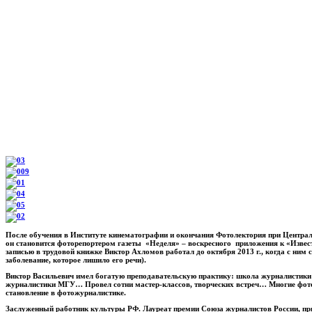
После обучения в Институте кинематографии и окончания Фотолектория при Центра
он становится фоторепортером газеты «Неделя» – воскресного приложения к «Извест
записью в трудовой книжке Виктор Ахломов работал до октября 2013 г., когда с ним 
заболевание, которое лишило его речи).
Виктор Васильевич имел богатую преподавательскую практику: школа журналистики
журналистики МГУ… Провел сотни мастер-классов, творческих встреч… Многие фо
становление в фотожурналистике.
Заслуженный работник культуры РФ. Лауреат премии Союза журналистов России, пр