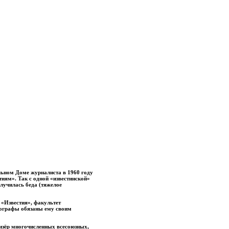
льном Доме журналиста в 1960 году
иям». Так с одной «известинской»
случилась беда (тяжелое
 «Известия», факультет
тографы обязаны ему своим
изёр многочисленных всесоюзных,