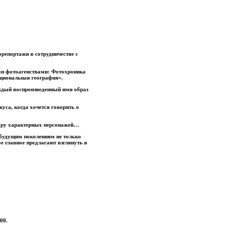
репортажи в сотрудничестве с
ими фотоагенствами: Фотохроника
циональная география».
ждый воспроизведенный ими образ
уса, когда хочется говорить о
ору характерных персонажей…
будущим поколениям не только
е главное предлагают взглянуть в
00.