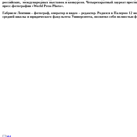
российских, международных выставок и конкурсов. Четырехкратный лауреат прест
пресс-фотографии «World Press Photo».
Габриеле Лентини
– фотограф, оператор и видео – редактор. Родился в Палермо 12 н
средней школы и юридического факультета Университета, посвятил себя полностью ф