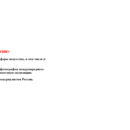
ссии»
феры искусства, в том числе и
х фотографов международного
вместную экспозицию.
тожурналистов России.