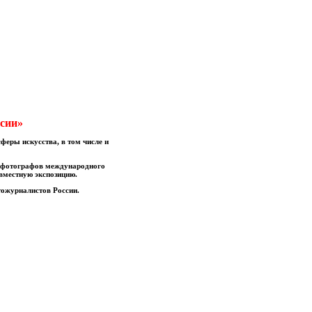
ссии»
феры искусства, в том числе и
х фотографов международного
вместную экспозицию.
тожурналистов России.