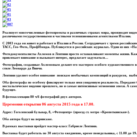
Реализует многочисленные фотопроекты в различных странах мира, производит видео
различными государственными и частными телевизионными агентствами Италии.
С 2003 года он живет и работает в Италии и России. Сотрудничает с тремя российск
ТАСС, Гео-Фото, ПрофИмидж. Публикуется в российских журналах. Один из них «На
Фотодокументалисты Ахломов и Лентини просто останавливают моменты жизни. Ка
привлекает внимание и вызывает интерес, предлагает задуматься…
Фотографии, созданные Ахломовым делают его мастером особого художественного вк
стиле Леонардо да Винчи.
Лентини уделяет особое внимание поискам необычных композиций и ракурсов, выб
Оба фотографа по особому фиксируют только ими увиденную реальность. Передают 
ностальгическое видение прошлого, но и самые интенсивные мгновения эпохи. А само
будущее.
В фотоколлекции 80 ч/б фотографий двух авторов.
Церемония открытия 06 августа 2015 года в 17.00.
Адрес: Гоголевский бульвар, 8, «Фотоцентр» (проезд ст. метро «Кропоткинская»).
Оба автора будут на вернисаже.
В рамках выставки пройдет мастер-класс Габриеле Лентини.
Выставка будет работать по 30 августа ежедневно, кроме понедельника, с 11.00 до 19.