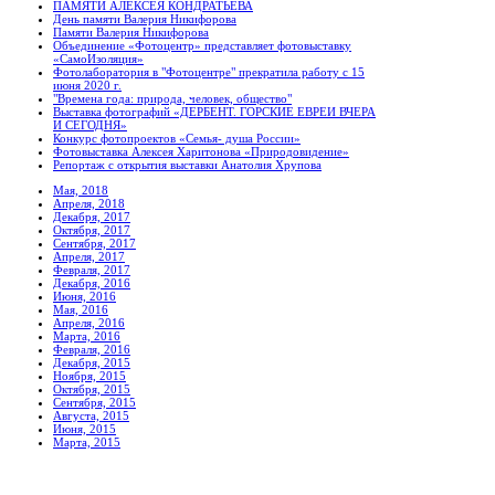
ПАМЯТИ АЛЕКСЕЯ КОНДРАТЬЕВА
День памяти Валерия Никифорова
Памяти Валерия Никифорова
Объединение «Фотоцентр» представляет фотовыставку
«СамоИзоляция»
Фотолаборатория в "Фотоцентре" прекратила работу с 15
июня 2020 г.
"Времена года: природа, человек, общество"
Выставка фотографий «ДЕРБЕНТ. ГОРСКИЕ ЕВРЕИ ВЧЕРА
И СЕГОДНЯ»
Конкурс фотопроектов «Семья- душа России»
Фотовыставка Алексея Харитонова «Природовидение»
Репортаж с открытия выставки Анатолия Хрупова
Мая, 2018
Апреля, 2018
Декабря, 2017
Октября, 2017
Сентября, 2017
Апреля, 2017
Февраля, 2017
Декабря, 2016
Июня, 2016
Мая, 2016
Апреля, 2016
Марта, 2016
Февраля, 2016
Декабря, 2015
Ноября, 2015
Октября, 2015
Сентября, 2015
Августа, 2015
Июня, 2015
Марта, 2015