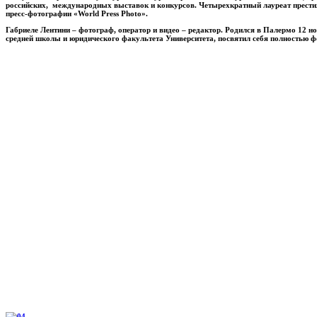
российских, международных выставок и конкурсов. Четырехкратный лауреат прест
пресс-фотографии «World Press Photo».
Габриеле Лентини
– фотограф, оператор и видео – редактор. Родился в Палермо 12 н
средней школы и юридического факультета Университета, посвятил себя полностью ф