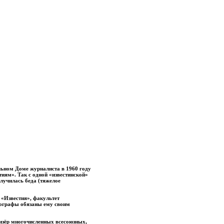
льном Доме журналиста в 1960 году
иям». Так с одной «известинской»
случилась беда (тяжелое
 «Известия», факультет
тографы обязаны ему своим
изёр многочисленных всесоюзных,