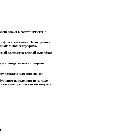
репортажи в сотрудничестве с
ими фотоагенствами: Фотохроника
циональная география».
ждый воспроизведенный ими образ
уса, когда хочется говорить о
ору характерных персонажей…
будущим поколениям не только
е главное предлагают взглянуть в
00.