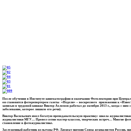
После обучения в Институте кинематографии и окончания Фотолектория при Центра
он становится фоторепортером газеты «Неделя» – воскресного приложения к «Извест
записью в трудовой книжке Виктор Ахломов работал до октября 2013 г., когда с ним 
заболевание, которое лишило его речи).
Виктор Васильевич имел богатую преподавательскую практику: школа журналистики
журналистики МГУ… Провел сотни мастер-классов, творческих встреч… Многие фо
становление в фотожурналистике.
Заслуженный работник культуры РФ. Лауреат премии Союза журналистов России, пр