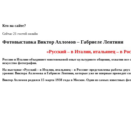
Кто
на сайте?
Сейчас 21 гостей онлайн
Фотовыставка Виктор Ахломов – Габриеле Лентини
«Русский
–
в Италии, итальянец – в Ро
Россию и Италию объединяет многовековой опыт культурного общения, охватив все с
искусство фотографии.
На выставке «Русский – в Италии, итальянец – в России» представлены работы дву
уровня: Виктора Ахломова и Габриеле Лентини, которые уже не впервые проводят со
Виктор Ахломов
родился 15 марта 1938 года в Москве. Один из самых известных фо