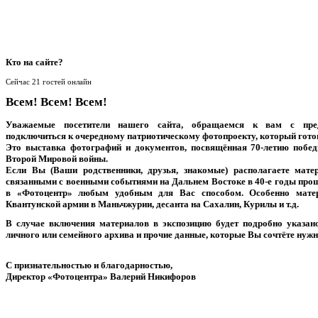
Кто
на сайте?
Сейчас 21 гостей онлайн
Всем! Всем! Всем!
Уважаемые посетители нашего сайта, обращаемся к вам с пред
подключиться к очередному патриотическому фотопроекту, который гото
Это выставка фотографий и документов, посвящённая 70-летию побе
Второй Мировой войны.
Если Вы (Ваши родственники, друзья, знакомые) располагаете мате
связанными с военными событиями на Дальнем Востоке в 40-е годы прош
в «Фотоцентр» любым удобным для Вас способом. Особенно мате
Квантунской армии в Маньчжурии, десанта на Сахалин, Курилы и т.д.
В случае включения материалов в экспозицию будет подробно указано
личного или семейного архива и прочие данные, которые Вы сочтёте нуж
С признательностью и благодарностью,
Директор «Фотоцентра» Валерий Никифоров