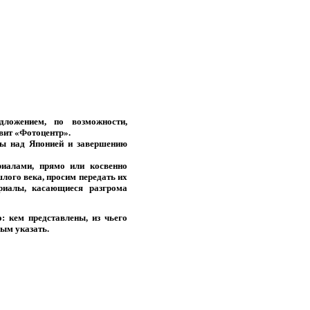
ложением, по возможности,
вит «Фотоцентр».
ды над Японией и завершению
риалами, прямо или косвенно
лого века, просим передать их
риалы, касающиеся разгрома
: кем представлены, из чьего
ным указать.