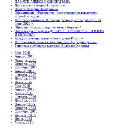
ПАМЯТИ АЛЕКСЕЯ КОНДРАТЬЕВА
День памяти Валерия Никифорова
Памяти Валерия Никифорова
Объединение «Фотоцентр» представляет фотовыставку
«СамоИзоляция»
Фотолаборатория в "Фотоцентре" прекратила работу с 15
июня 2020 г.
"Времена года: природа, человек, общество"
Выставка фотографий «ДЕРБЕНТ. ГОРСКИЕ ЕВРЕИ ВЧЕРА
И СЕГОДНЯ»
Конкурс фотопроектов «Семья- душа России»
Фотовыставка Алексея Харитонова «Природовидение»
Репортаж с открытия выставки Анатолия Хрупова
Мая, 2018
Апреля, 2018
Декабря, 2017
Октября, 2017
Сентября, 2017
Апреля, 2017
Февраля, 2017
Декабря, 2016
Июня, 2016
Мая, 2016
Апреля, 2016
Марта, 2016
Февраля, 2016
Декабря, 2015
Ноября, 2015
Октября, 2015
Сентября, 2015
Августа, 2015
Июня, 2015
Марта, 2015