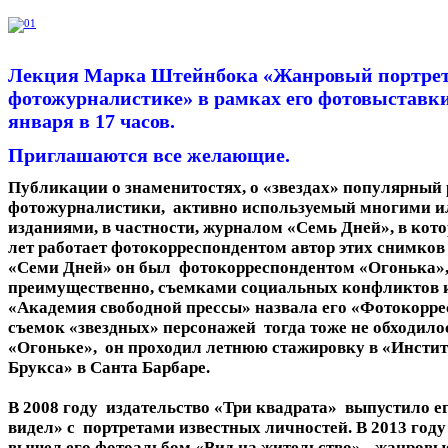
Лекция Марка Штейнбока «Жанровый портрет
фотожурналистике» в рамках его фотовыстав
января в 17 часов.
Приглашаются все желающие.
Публикации о знаменитостях, о «звездах» популярный 
фотожурналистики, активно используемый многими 
изданиями, в частности, журналом «Семь Дней», в кот
лет работает фотокорреспондентом автор этих снимко
«Семи Дней» он был фотокорреспондентом «Огонька», 
преимущественно, съемками социальных конфликтов и 
«Академия свободной прессы» назвала его «Фотокорре
съемок «звездных» персонажей тогда тоже не обходилос
«Огоньке», он проходил летнюю стажировку в «Инсти
Брукса» в Санта Барбаре.
В 2008 году издательство «Три квадрата» выпустило е
видел» с портретами известных личностей. В 2013 году 
вышел его фотоальбом «Вид на жительство» - жанровы