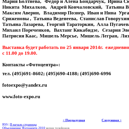
Мария Болтнева, Федор и Алена Бондарчук, Ирина С
Никита Михалков, Андрей Кончаловский, Татьяна В
Максим Аверин, Владимир Познер, Иван и Нина Ург
Сриженовы , Татьяна Веденеева, Станислав Говорухин
Татьяна Лазарева, Георгий Тараторкин, Алла Пугаче
Михаил Пореченков, Вахтанг Кикабидзе, Сезария Эв
Патрисия Каас, Мишель Мерсье, Мишель Легран, Ли
Выставка будет работать по 25 января 2014г. ежедневн
с 11.00 до 19.00.
Контакты «Фотоцентра»:
тел. (495)691-8602; (495)690-4188; (495)690-6996
fotoexpo@yandex.ru
www.foto-expo.ru
< Предыдущая
Следующая >
RSS |
В начало страницы
Объединение Фотоцентр 2010
копии телефонов