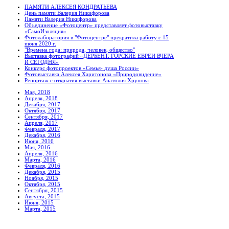
ПАМЯТИ АЛЕКСЕЯ КОНДРАТЬЕВА
День памяти Валерия Никифорова
Памяти Валерия Никифорова
Объединение «Фотоцентр» представляет фотовыставку
«СамоИзоляция»
Фотолаборатория в "Фотоцентре" прекратила работу с 15
июня 2020 г.
"Времена года: природа, человек, общество"
Выставка фотографий «ДЕРБЕНТ. ГОРСКИЕ ЕВРЕИ ВЧЕРА
И СЕГОДНЯ»
Конкурс фотопроектов «Семья- душа России»
Фотовыставка Алексея Харитонова «Природовидение»
Репортаж с открытия выставки Анатолия Хрупова
Мая, 2018
Апреля, 2018
Декабря, 2017
Октября, 2017
Сентября, 2017
Апреля, 2017
Февраля, 2017
Декабря, 2016
Июня, 2016
Мая, 2016
Апреля, 2016
Марта, 2016
Февраля, 2016
Декабря, 2015
Ноября, 2015
Октября, 2015
Сентября, 2015
Августа, 2015
Июня, 2015
Марта, 2015