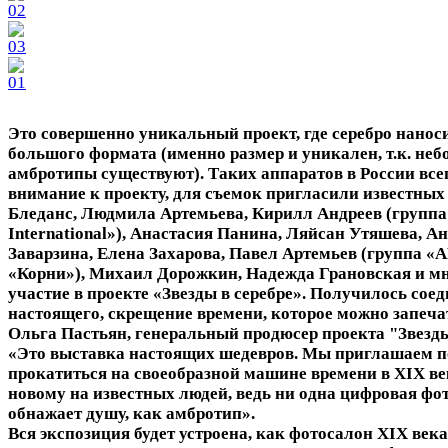
Это совершенно уникальный проект, где серебро наноси
большого формата (именно размер и уникален, т.к. не
амбротипы существуют). Таких аппаратов в России все
внимание к проекту, для съемок пригласили известных
Бледанс, Людмила Артемьева, Кирилл Андреев (групп
International»), Анастасия Панина, Ляйсан Утяшева, А
Заварзина, Елена Захарова, Павел Артемьев (группа «
«Корни»), Михаил Дорожкин, Надежда Грановская и мн
участие в проекте «Звезды в серебре». Получилось сое
настоящего, скрещение времени, которое можно запеча
Ольга Пастьян, генеральный продюсер проекта "Звезды 
«Это выставка настоящих шедевров. Мы приглашаем п
прокатиться на своеобразной машине времени в XIX ве
новому на известных людей, ведь ни одна цифровая фо
обнажает душу, как амбротип».
Вся экспозиция будет устроена, как фотосалон ХIХ века