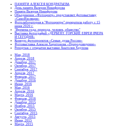
ПАМЯТИ АЛЕКСЕЯ КОНДРАТЬЕВА
День памяти Валерия Никифорова
Памяти Валерия Никифорова
Объединение «Фотоцентр» представляет фотовыставку
«СамоИзоляция»
Фотолаборатория в "Фотоцентре" прекратила работу с 15
июня 2020 г.
"Времена года: природа, человек, общество"
Выставка фотографий «ДЕРБЕНТ. ГОРСКИЕ ЕВРЕИ ВЧЕРА
И СЕГОДНЯ»
Конкурс фотопроектов «Семья- душа России»
Фотовыставка Алексея Харитонова «Природовидение»
Репортаж с открытия выставки Анатолия Хрупова
Мая, 2018
Апреля, 2018
Декабря, 2017
Октября, 2017
Сентября, 2017
Апреля, 2017
Февраля, 2017
Декабря, 2016
Июня, 2016
Мая, 2016
Апреля, 2016
Марта, 2016
Февраля, 2016
Декабря, 2015
Ноября, 2015
Октября, 2015
Сентября, 2015
Августа, 2015
Июня, 2015
Марта, 2015