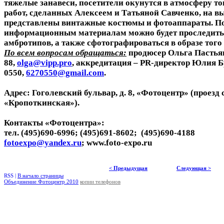
тяжелые занавеси, посетители окунутся в атмосферу т
работ, сделанных Алексеем и Татьяной Савченко, на вы
представлены винтажные костюмы и фотоаппараты. П
информационным материалам можно будет проследить 
амбротипов, а также сфотографироваться в образе того
По всем вопросам обращаться:
продюсер Ольга Пастьян,
88,
olga@vipp.pro
, аккредитация – PR-директор Юлия Бр
0550,
6270550@gmail.com
.
Адрес: Гоголевский бульвар, д. 8, «Фотоцентр» (проезд с
«Кропоткинская»).
Контакты «Фотоцентра»:
тел. (495)690-6996; (495)691-8602; (495)690-4188
fotoexpo@yandex.ru
; www.foto-expo.ru
< Предыдущая
Следующая >
RSS |
В начало страницы
Объединение Фотоцентр 2010
копии телефонов