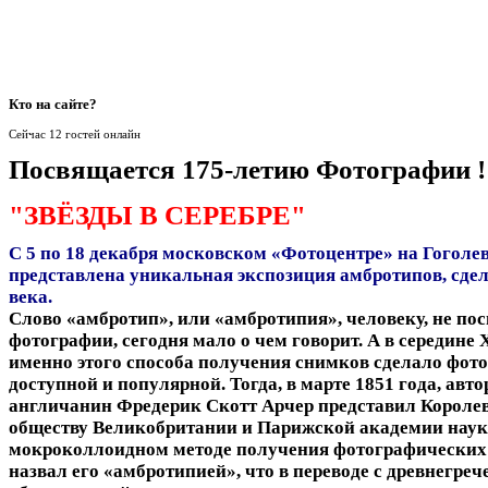
Кто
на сайте?
Сейчас 12 гостей онлайн
Посвящается 175-летию Фотографии !
"ЗВЁЗДЫ В СЕРЕБРЕ"
С 5 по 18 декабря московском «Фотоцентре» на Гоголе
представлена уникальная экспозиция амбротипов, сде
века.
Слово «амбротип», или «амбротипия», человеку, не по
фотографии, сегодня мало о чем говорит. А в середине 
именно этого способа получения снимков сделало фот
доступной и популярной. Тогда, в марте 1851 года, авто
англичанин Фредерик Скотт Арчер представил Короле
обществу Великобритании и Парижской академии наук
мокроколлоидном методе получения фотографических
назвал его «амбротипией», что в переводе с древнегреч