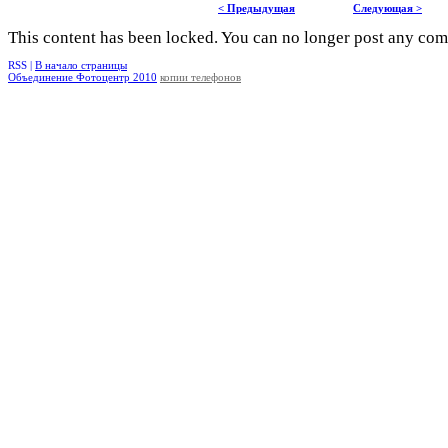
< Предыдущая
Следующая >
This content has been locked. You can no longer post any co
RSS |
В начало страницы
Объединение Фотоцентр 2010
копии телефонов