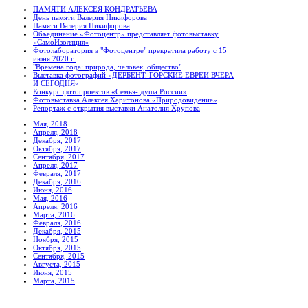
ПАМЯТИ АЛЕКСЕЯ КОНДРАТЬЕВА
День памяти Валерия Никифорова
Памяти Валерия Никифорова
Объединение «Фотоцентр» представляет фотовыставку
«СамоИзоляция»
Фотолаборатория в "Фотоцентре" прекратила работу с 15
июня 2020 г.
"Времена года: природа, человек, общество"
Выставка фотографий «ДЕРБЕНТ. ГОРСКИЕ ЕВРЕИ ВЧЕРА
И СЕГОДНЯ»
Конкурс фотопроектов «Семья- душа России»
Фотовыставка Алексея Харитонова «Природовидение»
Репортаж с открытия выставки Анатолия Хрупова
Мая, 2018
Апреля, 2018
Декабря, 2017
Октября, 2017
Сентября, 2017
Апреля, 2017
Февраля, 2017
Декабря, 2016
Июня, 2016
Мая, 2016
Апреля, 2016
Марта, 2016
Февраля, 2016
Декабря, 2015
Ноября, 2015
Октября, 2015
Сентября, 2015
Августа, 2015
Июня, 2015
Марта, 2015