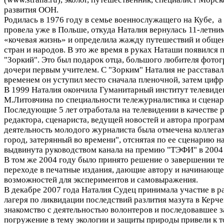
развития ООН.
Родилась в 1976 году в семье военнослужащего на Кубе, 
провела уже в Польше, откуда Наталия вернулась 11-летни
«кочевая жизнь» и определила жажду путешествий и обще
стран и народов. В это же время в руках Наташи появился 
"Зоркий". Это был подарок отца, большого любителя фотог
дочери первым учителем. С "Зорким" Наталия не расставала
временем он уступил место сначала пленочной, затем цифр
В 1999 Наталия окончила Гуманитарный институт телевиде
М.Литовчина по специальности тележурналистика и сценар
Последующие 5 лет отработала на телевидении в качестве 
редактора, сценариста, ведущей новостей и автора програ
деятельность молодого журналиста была отмечена коллега
город, затерянный во времени", отснятая по ее сценарию н
выдвинута руководством канала на премию "ТЭФИ" в 2004 
В том же 2004 году было принято решение о завершении т
переходе в печатные издания, дающие автору и начинающ
возможностей для экспериментов и самовыражения.
В декабре 2007 года Наталия Судец принимала участие в р
лагеря по ликвидации последствий разлития мазута в Керч
знакомство с деятельностью волонтеров и последовавшее з
погружение в тему экологии и защиты природы привели к то