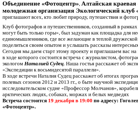
Объединение «Фотоцентр»
Алтайская краевая
,
молодежная организация Экологический клуб 
приглашают всех, кто любит природу, путешествия и фото
Клуб фотографов и путешественников, созданный в рамках
могут быть только горы», был задуман как площадка для 
единомышленников, где все желающие в теплой дружеской
поделиться своим опытом и услышать рассказы интересных
Сегодня мы даем старт этому проекту и приглашаем вас на
в ходе которого состоится встреча с журналистом, фотогр
экологом
Наталией Судец
. Наша гостья расскажет об эксп
«Экспедиции к восьмидесятой параллели».
В ходе встречи Наталия Судец расскажет об итогах прогр
полевых сезонов 2012 и 2013 гг., о быте научной экспедици
исследовательском судне «Профессор Молчанов», корабел
арктических людях, собаках, моржах и белых медведях
Встреча состоится
19 декабря в 19:00
по адресу: Гоголев
«Фотоцентр».