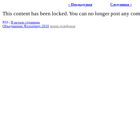
< Предыдущая
Следующая >
This content has been locked. You can no longer post any co
RSS |
В начало страницы
Объединение Фотоцентр 2010
копии телефонов