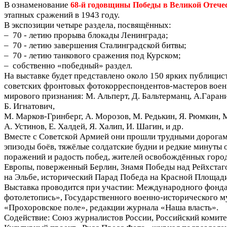
В ознаменование
68-й годовщины Победы в Великой Отече
этапных сражений в 1943 году.
В экспозиции четыре раздела, посвящённых:
– 70 - летию прорыва блокады Ленинграда;
– 70 - летию завершения Сталинградской битвы;
– 70 - летию танкового сражения под Курском;
– собственно «победный» раздел.
На выставке будет представлено около 150 ярких публицис
советских фронтовых фотокорреспондентов-мастеров вое
мирового признания: М. Альперт, Д. Бальтерманц, А.Гаранин
Б. Игнатович,
М. Марков-Гринберг, А. Морозов, М. Редькин, Я. Рюмкин, М
А. Устинов, Е. Халдей, Я. Халип, И. Шагин, и др.
Вместе с Советской Армией они прошли трудными дорогам
эпизоды боёв, тяжёлые солдатские будни и редкие минуты 
поражений и радость побед, жителей освобождённых горо
Европы, поверженный Берлин, Знамя Победы над Рейхстаг
на Эльбе, исторический Парад Победа на Красной Площа
Выставка проводится при участии: Международного фонда
фотолетопись», Государственного военно-исторического м
«Прохоровское поле», редакции журнала «Наша власть».
Содействие: Союз журналистов России, Российский комите