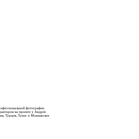
рофессиональной фотографии.
актором на проекте у Андрея
ния, Турция, Тунис и Монашеское