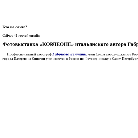
Кто
на сайте?
Сейчас 41 гостей онлайн
Фотовыставка «КОРЛЕОНЕ» итальянского автора Га
Габриеле Лентини
Профессиональный фотограф
,
член Союза фотохудожников Росс
города Палермо на Сицилии уже известен в России по Фотовернисажу в Санкт-Петербург