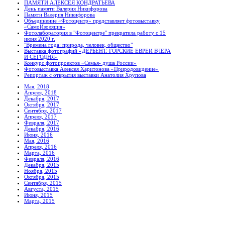
ПАМЯТИ АЛЕКСЕЯ КОНДРАТЬЕВА
День памяти Валерия Никифорова
Памяти Валерия Никифорова
Объединение «Фотоцентр» представляет фотовыставку
«СамоИзоляция»
Фотолаборатория в "Фотоцентре" прекратила работу с 15
июня 2020 г.
"Времена года: природа, человек, общество"
Выставка фотографий «ДЕРБЕНТ. ГОРСКИЕ ЕВРЕИ ВЧЕРА
И СЕГОДНЯ»
Конкурс фотопроектов «Семья- душа России»
Фотовыставка Алексея Харитонова «Природовидение»
Репортаж с открытия выставки Анатолия Хрупова
Мая, 2018
Апреля, 2018
Декабря, 2017
Октября, 2017
Сентября, 2017
Апреля, 2017
Февраля, 2017
Декабря, 2016
Июня, 2016
Мая, 2016
Апреля, 2016
Марта, 2016
Февраля, 2016
Декабря, 2015
Ноября, 2015
Октября, 2015
Сентября, 2015
Августа, 2015
Июня, 2015
Марта, 2015