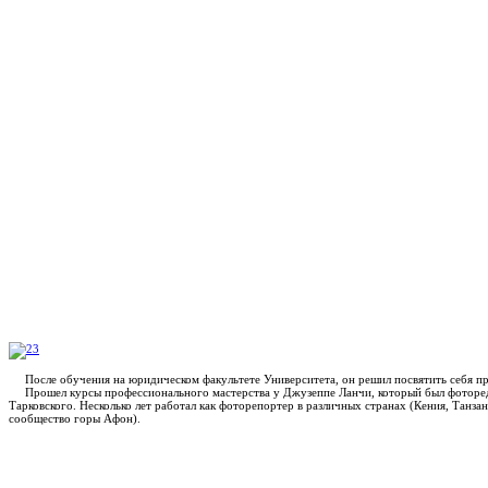
После обучения на юридическом факультете Университета, он решил посвятить себя п
Прошел курсы профессионального мастерства у Джузеппе Ланчи, который был фоторед
Тарковского. Несколько лет работал как фоторепортер в различных странах (Кения, Танза
сообщество горы Афон).