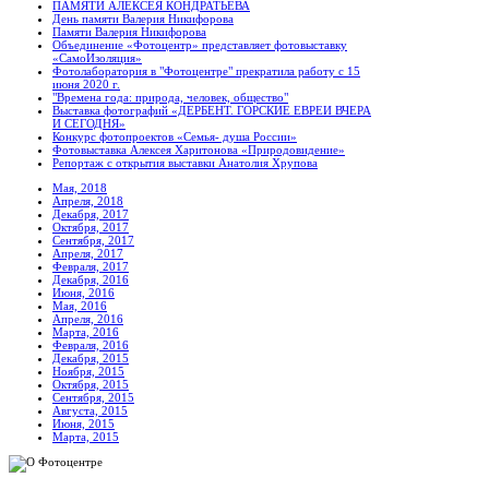
ПАМЯТИ АЛЕКСЕЯ КОНДРАТЬЕВА
День памяти Валерия Никифорова
Памяти Валерия Никифорова
Объединение «Фотоцентр» представляет фотовыставку
«СамоИзоляция»
Фотолаборатория в "Фотоцентре" прекратила работу с 15
июня 2020 г.
"Времена года: природа, человек, общество"
Выставка фотографий «ДЕРБЕНТ. ГОРСКИЕ ЕВРЕИ ВЧЕРА
И СЕГОДНЯ»
Конкурс фотопроектов «Семья- душа России»
Фотовыставка Алексея Харитонова «Природовидение»
Репортаж с открытия выставки Анатолия Хрупова
Мая, 2018
Апреля, 2018
Декабря, 2017
Октября, 2017
Сентября, 2017
Апреля, 2017
Февраля, 2017
Декабря, 2016
Июня, 2016
Мая, 2016
Апреля, 2016
Марта, 2016
Февраля, 2016
Декабря, 2015
Ноября, 2015
Октября, 2015
Сентября, 2015
Августа, 2015
Июня, 2015
Марта, 2015