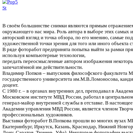
В своём большинстве снимки являются прямым отражение
окружающего нас мира. Роль автора в выборе этих самых 
авторский взгляд и точка обзора, по его мнению, самые по
художественной точки зрения для того или иного объекта с
В ряде фоторабот предпринята попытка выйти за рамки пря
используя компьютерные технологии,
передать переосмысленные автором изображения некотор
запечатлённой им действительности.
Владимир Попков – выпускник философского факультета М
государственного университета им.М.В.Ломоносова, канди
доцент.
С 1980 г. – в органах внутренних дел, преподавал в Акад
Московском институте МВД России, работал в центрально
генерал-майор внутренней службы в отставке. В настоящее
Академии управления МВД России, является членом Творч
профессиональных художников.
Выставки фоторабот В.Попкова прошли во многих вузах М
Екатеринбург, Иркутск, Казань, Краснодар, Нижний Новгор
Дону, Саратов, Тюмень, Уфа). Некоторые фотографии выста