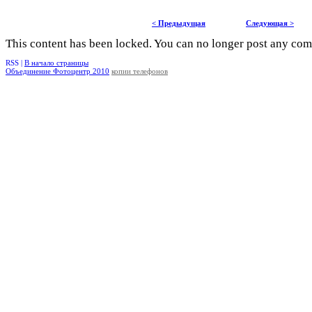
< Предыдущая
Следующая >
This content has been locked. You can no longer post any co
RSS |
В начало страницы
Объединение Фотоцентр 2010
копии телефонов