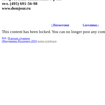
тел. (495) 691-56-98
www.domjour.ru
< Предыдущая
Следующая >
This content has been locked. You can no longer post any co
RSS |
В начало страницы
Объединение Фотоцентр 2010
копии телефонов