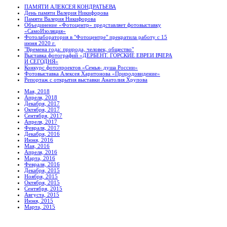
ПАМЯТИ АЛЕКСЕЯ КОНДРАТЬЕВА
День памяти Валерия Никифорова
Памяти Валерия Никифорова
Объединение «Фотоцентр» представляет фотовыставку
«СамоИзоляция»
Фотолаборатория в "Фотоцентре" прекратила работу с 15
июня 2020 г.
"Времена года: природа, человек, общество"
Выставка фотографий «ДЕРБЕНТ. ГОРСКИЕ ЕВРЕИ ВЧЕРА
И СЕГОДНЯ»
Конкурс фотопроектов «Семья- душа России»
Фотовыставка Алексея Харитонова «Природовидение»
Репортаж с открытия выставки Анатолия Хрупова
Мая, 2018
Апреля, 2018
Декабря, 2017
Октября, 2017
Сентября, 2017
Апреля, 2017
Февраля, 2017
Декабря, 2016
Июня, 2016
Мая, 2016
Апреля, 2016
Марта, 2016
Февраля, 2016
Декабря, 2015
Ноября, 2015
Октября, 2015
Сентября, 2015
Августа, 2015
Июня, 2015
Марта, 2015