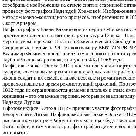
серебряные изображения на стекле снятые старинной опти
процессу фотографом Надеждой Храмовой. Изображения н
методом мокро-коллоидного процесса, изобретенного в 1
Скотт Арчером.
На фотографиях Елены Казанцевой из серии «Москва посл
прочтение получили памятники архитектуры 17 века - Пал
Чертольском переулке, Палаты в Кожевнической Слободе и
Сверчковых, снятые на 99-летнюю камеру BENTZIN PRI
Владимир Фомичев представил яркую серию портретов рек
клуба «Вохонская ратник», снятую на ФКД 1968 года.
На фотовыставке «Эпоха 1812» посетители увидят портре
гусаров, кокетливых маркитанток и храбрых кавалеристов,
жизни солдат и их семей, а также веселые и романтические
происходившие во время реконструкций сражений. Портре
1812 года не ограничивается дамами в платьях в стиле амп
женщины – это отважные героини, которые воевали наряду
Надежда Дурова.
В фотоконкурсе «Эпоха 1812» приняли участие фотографы 
Белоруссии и Литвы. На финальной выставке «Эпоха 1812»
выставочном центре «Рабочий и колхозница» будут экспон
фотографий, в том числе серия фотографий детей и воспит
интернатов.