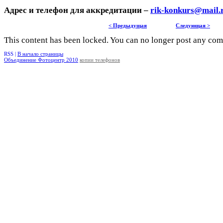
Адрес и телефон для аккредитации –
rik-konkurs@mail.
< Предыдущая
Следующая >
This content has been locked. You can no longer post any co
RSS |
В начало страницы
Объединение Фотоцентр 2010
копии телефонов