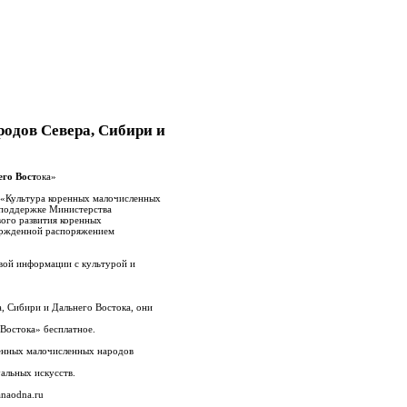
одов Севера, Сибири и
го Вост
ока»
 «Культура коренных малочисленных
 поддержке Министерства
вого развития коренных
вержденной распоряжением
вой информации с культурой и
 Сибири и Дальнего Востока, они
Востока» бесплатное.
ренных малочисленных народов
альных искусств.
naodna.ru