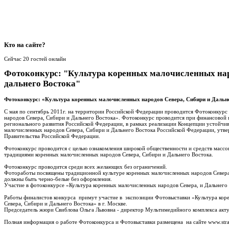
Кто
на сайте?
Сейчас 20 гостей онлайн
Фотоконкурс: "Культура коренных малочисленных нар
дальнего Востока"
Фотоконкурс: «Культура коренных малочисленных народов Севера, Сибири и Дальне
С мая по сентябрь 2011г. на территории Российской Федерации проводится Фотоконкурс
народов Севера, Сибири и Дальнего Востока». Фотоконкурс проводится при финансовой
регионального развития Российской Федерации, в рамках реализации Концепции устойчи
малочисленных народов Севера, Сибири и Дальнего Востока Российской Федерации, ут
Правительства Российской Федерации.
Фотоконкурс проводится с целью ознакомления широкой общественности и средств массо
традициями коренных малочисленных народов Севера, Сибири и Дальнего Востока.
Фотоконкурс проводится среди всех желающих без ограничений.
Фотоработы посвящены традиционной культуре коренных малочисленных народов Севера,
должны быть черно-белые без оформления.
Участие в фотоконкурсе «Культура коренных малочисленных народов Севера, и Дальнего 
Работы финалистов конкурса примут участие в экспозиции Фотовыставки «Культура ко
Севера, Сибири и Дальнего Востока» в г. Москве.
Председатель жюри Свиблова Ольга Львовна - директор Мультимедийного комплекса акту
Полная информация о работе Фотоконкурса и Фотовыставки размещена на сайте www.stra