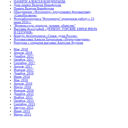
ПАМЯТИ АЛЕКСЕЯ КОНДРАТЬЕВА
День памяти Валерия Никифорова
Памяти Валерия Никифорова
Объединение «Фотоцентр» представляет фотовыставку
«СамоИзоляция»
Фотолаборатория в "Фотоцентре" прекратила работу с 15
июня 2020 г.
"Времена года: природа, человек, общество"
Выставка фотографий «ДЕРБЕНТ. ГОРСКИЕ ЕВРЕИ ВЧЕРА
И СЕГОДНЯ»
Конкурс фотопроектов «Семья- душа России»
Фотовыставка Алексея Харитонова «Природовидение»
Репортаж с открытия выставки Анатолия Хрупова
Мая, 2018
Апреля, 2018
Декабря, 2017
Октября, 2017
Сентября, 2017
Апреля, 2017
Февраля, 2017
Декабря, 2016
Июня, 2016
Мая, 2016
Апреля, 2016
Марта, 2016
Февраля, 2016
Декабря, 2015
Ноября, 2015
Октября, 2015
Сентября, 2015
Августа, 2015
Июня, 2015
Марта, 2015