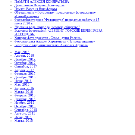
ПАМЯТИ АЛЕКСЕЯ КОНДРАТЬЕВА
День памяти Валерия Никифорова
Памяти Валерия Никифорова
Объединение «Фотоцентр» представляет фотовыставку
«СамоИзоляция»
Фотолаборатория в "Фотоцентре" прекратила работу с 15
июня 2020 г.
"Времена года: природа, человек, общество"
Выставка фотографий «ДЕРБЕНТ. ГОРСКИЕ ЕВРЕИ ВЧЕРА
И СЕГОДНЯ»
Конкурс фотопроектов «Семья- душа России»
Фотовыставка Алексея Харитонова «Природовидение»
Репортаж с открытия выставки Анатолия Хрупова
Мая, 2018
Апреля, 2018
Декабря, 2017
Октября, 2017
Сентября, 2017
Апреля, 2017
Февраля, 2017
Декабря, 2016
Июня, 2016
Мая, 2016
Апреля, 2016
Марта, 2016
Февраля, 2016
Декабря, 2015
Ноября, 2015
Октября, 2015
Сентября, 2015
Августа, 2015
Июня, 2015
Марта, 2015