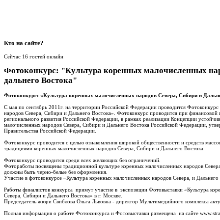
Кто
на сайте?
Сейчас 16 гостей онлайн
Фотоконкурс: "Культура коренных малочисленных нар
дальнего Востока"
Фотоконкурс: «Культура коренных малочисленных народов Севера, Сибири и Дальне
С мая по сентябрь 2011г. на территории Российской Федерации проводится Фотоконкурс
народов Севера, Сибири и Дальнего Востока». Фотоконкурс проводится при финансовой
регионального развития Российской Федерации, в рамках реализации Концепции устойчи
малочисленных народов Севера, Сибири и Дальнего Востока Российской Федерации, ут
Правительства Российской Федерации.
Фотоконкурс проводится с целью ознакомления широкой общественности и средств массо
традициями коренных малочисленных народов Севера, Сибири и Дальнего Востока.
Фотоконкурс проводится среди всех желающих без ограничений.
Фотоработы посвящены традиционной культуре коренных малочисленных народов Севера,
должны быть черно-белые без оформления.
Участие в фотоконкурсе «Культура коренных малочисленных народов Севера, и Дальнего 
Работы финалистов конкурса примут участие в экспозиции Фотовыставки «Культура ко
Севера, Сибири и Дальнего Востока» в г. Москве.
Председатель жюри Свиблова Ольга Львовна - директор Мультимедийного комплекса акту
Полная информация о работе Фотоконкурса и Фотовыставки размещена на сайте www.stra