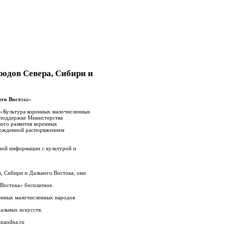
одов Севера, Сибири и
го Вост
ока»
 «Культура коренных малочисленных
 поддержке Министерства
вого развития коренных
вержденной распоряжением
вой информации с культурой и
 Сибири и Дальнего Востока, они
Востока» бесплатное.
ренных малочисленных народов
альных искусств.
naodna.ru