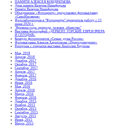
ПАМЯТИ АЛЕКСЕЯ КОНДРАТЬЕВА
День памяти Валерия Никифорова
Памяти Валерия Никифорова
Объединение «Фотоцентр» представляет фотовыставку
«СамоИзоляция»
Фотолаборатория в "Фотоцентре" прекратила работу с 15
июня 2020 г.
"Времена года: природа, человек, общество"
Выставка фотографий «ДЕРБЕНТ. ГОРСКИЕ ЕВРЕИ ВЧЕРА
И СЕГОДНЯ»
Конкурс фотопроектов «Семья- душа России»
Фотовыставка Алексея Харитонова «Природовидение»
Репортаж с открытия выставки Анатолия Хрупова
Мая, 2018
Апреля, 2018
Декабря, 2017
Октября, 2017
Сентября, 2017
Апреля, 2017
Февраля, 2017
Декабря, 2016
Июня, 2016
Мая, 2016
Апреля, 2016
Марта, 2016
Февраля, 2016
Декабря, 2015
Ноября, 2015
Октября, 2015
Сентября, 2015
Августа, 2015
Июня, 2015
Марта, 2015