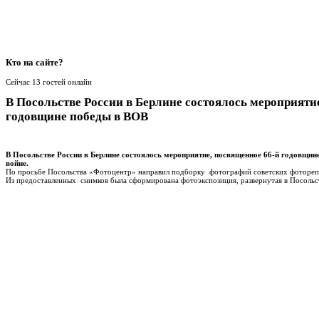
Кто
на сайте?
Сейчас 13 гостей онлайн
В Посольстве России в Берлине состоялось мероприяти
годовщине победы в ВОВ
В Посольстве России в Берлине состоялось мероприятие, посвященное 66-й годовщин
войне.
По просьбе Посольства «Фотоцентр» направил подборку фотографий советских фотореп
Из предоставленных снимков была сформирована фотоэкспозиция, развернутая в Посольс