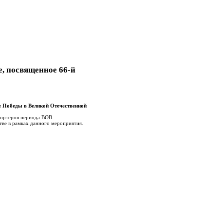
е, посвященное 66-й
е Победы в Великой Отечественной
ортёров периода ВОВ.
тве в рамках данного мероприятия.