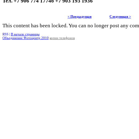
Тел. +7 906 774 1774б +7 903 193 1936
< Предыдущая
Следующая >
This content has been locked. You can no longer post any co
RSS |
В начало страницы
Объединение Фотоцентр 2010
копии телефонов