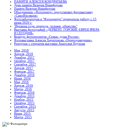
ПАМЯТИ АЛЕКСЕЯ КОНДРАТЬЕВА
День памяти Валерия Никифорова
Памяти Валерия Никифорова
Объединение «Фотоцентр» представляет фотовыставку
«СамоИзоляция»
Фотолаборатория в "Фотоцентре" прекратила работу с 15
июня 2020 г.
"Времена года: природа, человек, общество"
Выставка фотографий «ДЕРБЕНТ. ГОРСКИЕ ЕВРЕИ ВЧЕРА
И СЕГОДНЯ»
Конкурс фотопроектов «Семья- душа России»
Фотовыставка Алексея Харитонова «Природовидение»
Репортаж с открытия выставки Анатолия Хрупова
Мая, 2018
Апреля, 2018
Декабря, 2017
Октября, 2017
Сентября, 2017
Апреля, 2017
Февраля, 2017
Декабря, 2016
Июня, 2016
Мая, 2016
Апреля, 2016
Марта, 2016
Февраля, 2016
Декабря, 2015
Ноября, 2015
Октября, 2015
Сентября, 2015
Августа, 2015
Июня, 2015
Марта, 2015