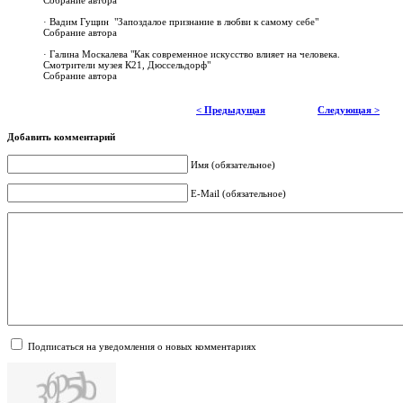
Собрание автора
· Вадим Гущин "Запоздалое признание в любви к самому себе"
Собрание автора
· Галина Москалева "Как современное искусство влияет на человека.
Смотрители музея К21, Дюссельдорф"
Собрание автора
< Предыдущая
Следующая >
Добавить комментарий
Имя (обязательное)
E-Mail (обязательное)
Подписаться на уведомления о новых комментариях