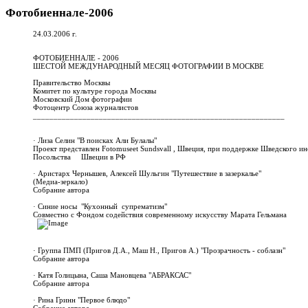
Фотобиеннале-2006
24.03.2006 г.
ФОТОБИЕННАЛЕ - 2006
ШЕСТОЙ МЕЖДУНАРОДНЫЙ МЕСЯЦ ФОТОГРАФИИ В МОСКВЕ
Правительство Москвы
Комитет по культуре города Москвы
Московский Дом фотографии
Фотоцентр Союза журналистов
_____________________________________________________________
· Лиза Селин "В поисках Али Булалы"
Проект представлен Fotomuseet Sundsvall , Швеция, при поддержке Шведского ин
Посольства Швеции в РФ
· Аристарх Чернышев, Алексей Шульгин "Путешествие в зазеркалье"
(Медиа-зеркало)
Собрание автора
· Синие носы "Кухонный супрематизм"
Совместно с Фондом содействия современному искусству Марата Гельмана
· Группа ПМП (Пригов Д.А., Маш Н., Пригов А.) "Прозрачность - соблазн"
Собрание автора
· Катя Голицына, Саша Мановцева "АБРАКСАС"
Собрание автора
· Рина Гринн "Первое блюдо"