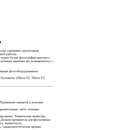
а
остью управлять аналоговым
нной работы.
ь черно-белые фотографии высокого
дельных занятиях вы познакомитесь с
льным фотооборудованием.
бесплатно (Nikon F2, Nikon F3,
 Управление камерой и режимы
ыразительных свето-теневых
ирование. Химические вещества,
 Делаем проявитель для фотопленки.
а, зернистость,
, характеристическая кривая.