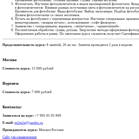
Проявление фотопленки. Техника проявки. Сушка. Оценка негатива.
Фотопечать. Изучение фотоувеличителя и видов проекционной фотопечати. Конд
в фотоувеличителе. Влияние разных источников света в фотоувеличителе на рису
Проявители для фотобумаг. Виды фотобумаг. Выбор экспозиции. Подбор фотобума
Делаем фотоотпечатки со своих негативов.
Печать на фотобумаге с переменным контрастом. Изучение специальных приемов
виньетирование, «мокрая печать», использование «софт-фильтров».
Знакомство с тонированием, виражем, «литпечатью», «цианотипией».
Послепечатная обработка: сушка, ретушь. Творческие методы оформления фотогр
Оформление работы в рамку. По окончании курса слушатель получает Сертификат
Продолжительность курса:
8 занятий, 26 ак.час. Занятия проводятся 2 раза в неделю.
Москва
Стоимость курса:
15 000 рублей
Воронеж
Стоимость курса:
7 000 рублей
Контакты:
Записаться на курс:
+7 905 05 05 909
E-mail:
m2m2a@yandex.ru
Преподаватель курса:
Михаил Рогозин
Сайт для ознакомления