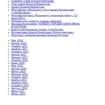
ПАМЯТИ АЛЕКСЕЯ КОНДРАТЬЕВА
День памяти Валерия Никифорова
Памяти Валерия Никифорова
Объединение «Фотоцентр» представляет фотовыставку
«СамоИзоляция»
Фотолаборатория в "Фотоцентре" прекратила работу с 15
июня 2020 г.
"Времена года: природа, человек, общество"
Выставка фотографий «ДЕРБЕНТ. ГОРСКИЕ ЕВРЕИ ВЧЕРА
И СЕГОДНЯ»
Конкурс фотопроектов «Семья- душа России»
Фотовыставка Алексея Харитонова «Природовидение»
Репортаж с открытия выставки Анатолия Хрупова
Мая, 2018
Апреля, 2018
Декабря, 2017
Октября, 2017
Сентября, 2017
Апреля, 2017
Февраля, 2017
Декабря, 2016
Июня, 2016
Мая, 2016
Апреля, 2016
Марта, 2016
Февраля, 2016
Декабря, 2015
Ноября, 2015
Октября, 2015
Сентября, 2015
Августа, 2015
Июня, 2015
Марта, 2015