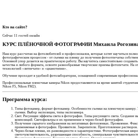
Кто
на сайте?
Сейчас 11 гостей онлайн
КУРС ПЛЁНОЧНОЙ ФОТОГРАФИИ Михаила Рогозин
Наш курс рассчитан на фотолюбителей и профессионалов, которые хотят научиться полн
фотографическим процессом - от съемки на пленку до получения фотоотпечатка собстве
Основной упор делается на практическую работу. Вы научитесь самостоятельно создават
качества и любого формата, освоите разнообразные творческие приемы фотопечати. На от
технологией «литпечати» и «цианотипии».
Обучение проходит в удобной фотолаборатории, оснащенной современным профессиона
Профессиональные пленочные камеры Nikon предоставляются на время занятий студентам 
Nikon F5, Nikon FM2).
Программа курса:
Типы фотокамер, формат фотокамер. Особенности съемки на пленочную камеру.
съемки. Выбор экспозиции, типы экспозамера.
Свет. Рисующие эффекты света в фотографии. Типы рисующего света. Создание в
композиций. Светофильтры и их применение в черно-белой фотографии.
Получение скрытого изображения на негативных фотопленках. Проявление. Фикс
применяемые в фотографии. Проявители. Закрепители. Приготовление растворов.
Черно-белые пленки, их разновидности и характеристики. Фотографическая широт
светочувствительность, разрешающая способность, спектральная чувствительность