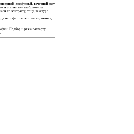
енсорный, диффузный, точечный свет
нок и стилистику изображения.
ги по контрасту, тону, текстуре.
 ручной фотопечати: маскирование,
афии. Подбор и резка паспарту.
.