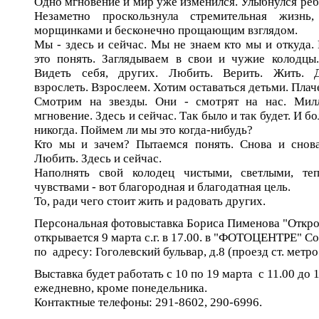
Одно мгновение и мир уже изменился. Улыбнулся ребе
Незаметно проскользнула стремительная жизнь,
морщинками и бесконечно прощающим взглядом.
Мы - здесь и сейчас. Мы не знаем кто мы и откуда
это понять. Заглядываем в свои и чужие колодцы.
Видеть себя, других. Любить. Верить. Жить. 
взрослеть. Взрослеем. Хотим оставаться детьми. Плач
Смотрим на звезды. Они - смотрят на нас. Мил
мгновение. Здесь и сейчас. Так было и так будет. И б
никогда. Поймем ли мы это когда-нибудь?
Кто мы и зачем? Пытаемся понять. Снова и снова
Любить. Здесь и сейчас.
Наполнять свой колодец чистыми, светлыми, т
чувствами - вот благородная и благодатная цель.
То, ради чего стоит жить и радовать других.
Персональная фотовыставка Бориса Пименова "Откро
открывается 9 марта с.г. в 17.00. в "ФОТОЦЕНТРЕ" 
по адресу: Гоголевский бульвар, д.8 (проезд ст. метр
Выставка будет работать с 10 по 19 марта с 11.00 до 
ежедневно, кроме понедельника.
Контактные телефоны: 291-8602, 290-6996.