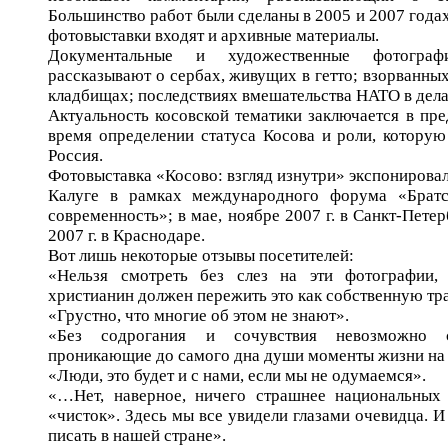
Большинство работ были сделаны в 2005 и 2007 годах
фотовыставки входят и архивные материалы.
Документальные и художественные фотогра
рассказывают о сербах, живущих в гетто; взорванны
кладбищах; последствиях вмешательства НАТО в дел
Актуальность косовской тематики заключается в п
время определении статуса Косова и роли, которую
Россия.
Фотовыставка «Косово: взгляд изнутри» экспонировал
Калуге в рамках международного форума «Братс
современность»; в мае, ноябре 2007 г. в Санкт-Петерб
2007 г. в Краснодаре.
Вот лишь некоторые отзывы посетителей:
«Нельзя смотреть без слез на эти фотографии
христианин должен пережить это как собственную т
«Грустно, что многие об этом не знают».
«Без содрогания и сочувствия невозможно с
проникающие до самого дна души моменты жизни на
«Люди, это будет и с нами, если мы не одумаемся».
«…Нет, наверное, ничего страшнее национальных 
«чисток». Здесь мы все увидели глазами очевидца. И
писать в нашей стране».