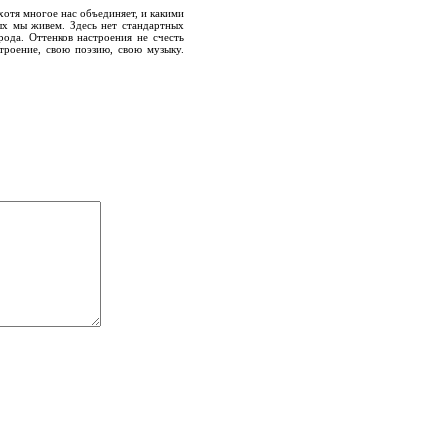
 хотя многое нас объединяет, и какими
ых мы живем. Здесь нет стандартных
ода. Оттенков настроения не счесть
строение, свою поэзию, свою музыку.