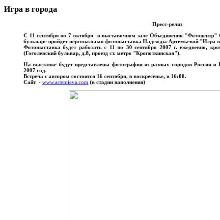
Игра в города
Пресс-релиз
С 11 сентября по 7 октября в выставочном зале Объединения "Фотоцентр"
бульваре пройдет персональная фотовыставка Надежды Артемьевой "Игра в
Фотовыставка будет работать с 11 по 30 сентября 2007 г. ежедневно, кром
(Гоголевский бульвар, д.8, проезд ст. метро "Кропоткинская").
На выставке будут представлены фотографии из разных городов России и 
2007 год.
Встреча с автором состоится 16 сентября, в воскресенье, в 16:00.
Сайт -
www.artemieva.com
(в стадии наполнения)