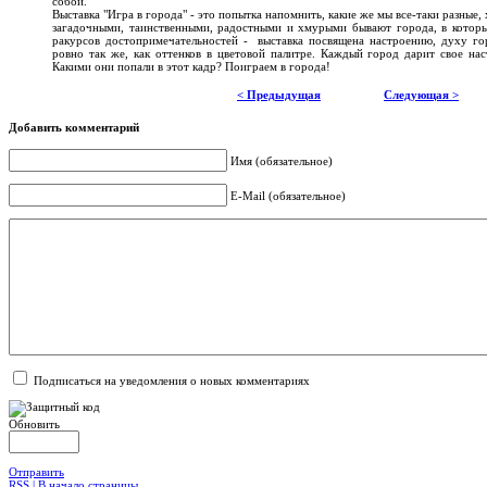
собой.
Выставка "Игра в города" - это попытка напомнить, какие же мы все-таки разные,
загадочными, таинственными, радостными и хмурыми бывают города, в котор
ракурсов достопримечательностей - выставка посвящена настроению, духу гор
ровно так же, как оттенков в цветовой палитре. Каждый город дарит свое на
Какими они попали в этот кадр? Поиграем в города!
< Предыдущая
Следующая >
Добавить комментарий
Имя (обязательное)
E-Mail (обязательное)
Подписаться на уведомления о новых комментариях
Обновить
Отправить
RSS |
В начало страницы