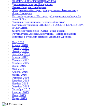
ПАМЯТИ АЛЕКСЕЯ КОНДРАТЬЕВА
День памяти Валерия Никифорова
Памяти Валерия Никифорова
Объединение «Фотоцентр» представляет фотовыставку
«СамоИзоляция»
Фотолаборатория в "Фотоцентре" прекратила работу с 15
июня 2020 г.
"Времена года: природа, человек, общество"
Выставка фотографий «ДЕРБЕНТ. ГОРСКИЕ ЕВРЕИ ВЧЕРА
И СЕГОДНЯ»
Конкурс фотопроектов «Семья- душа России»
Фотовыставка Алексея Харитонова «Природовидение»
Репортаж с открытия выставки Анатолия Хрупова
Мая, 2018
Апреля, 2018
Декабря, 2017
Октября, 2017
Сентября, 2017
Апреля, 2017
Февраля, 2017
Декабря, 2016
Июня, 2016
Мая, 2016
Апреля, 2016
Марта, 2016
Февраля, 2016
Декабря, 2015
Ноября, 2015
Октября, 2015
Сентября, 2015
Августа, 2015
Июня, 2015
Марта, 2015