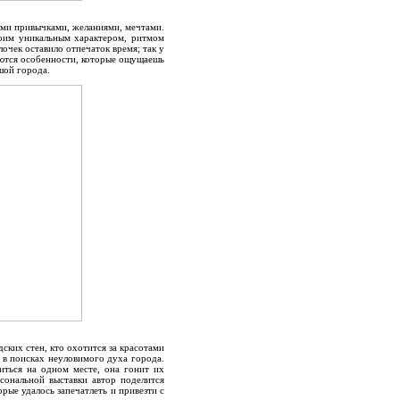
ими привычками, желаниями, мечтами.
воим уникальным характером, ритмом
очек оставило отпечаток время; так у
яются особенности, которые ощущаешь
шой города.
ских стен, кто охотится за красотами
 в поисках неуловимого духа города.
иться на одном месте, она гонит их
рсональной выставки автор поделится
ые удалось запечатлеть и привезти с