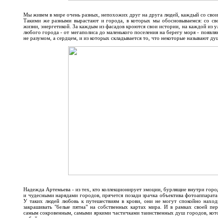
Мы живем в мире очень разных, непохожих друг на друга людей, каждый со сво
Такими же разными вырастают и города, в которых мы обосновываемся: со с
жизни, энергетикой. За каждым из фасадов кроются свои истории, на каждой из ул
любого города - от мегаполиса до маленького поселения на берегу моря - появл
не разумом, а сердцем, и из которых складывается то, что некоторые называют ду
Надежда Артемьева - из тех, кто коллекционирует эмоции, бурлящие внутри город
и чудесными нарядами городов, прячется позади зрачка объектива фотоаппарата
У таких людей любовь к путешествиям в крови, они не могут спокойно наход
закрашивать "белые пятна" на собственных картах мира. И в рамках своей пе
самым сокровенным, самыми яркими частичками таинственных душ городов, котор