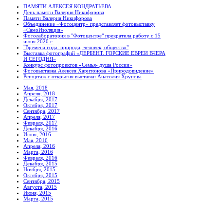
ПАМЯТИ АЛЕКСЕЯ КОНДРАТЬЕВА
День памяти Валерия Никифорова
Памяти Валерия Никифорова
Объединение «Фотоцентр» представляет фотовыставку
«СамоИзоляция»
Фотолаборатория в "Фотоцентре" прекратила работу с 15
июня 2020 г.
"Времена года: природа, человек, общество"
Выставка фотографий «ДЕРБЕНТ. ГОРСКИЕ ЕВРЕИ ВЧЕРА
И СЕГОДНЯ»
Конкурс фотопроектов «Семья- душа России»
Фотовыставка Алексея Харитонова «Природовидение»
Репортаж с открытия выставки Анатолия Хрупова
Мая, 2018
Апреля, 2018
Декабря, 2017
Октября, 2017
Сентября, 2017
Апреля, 2017
Февраля, 2017
Декабря, 2016
Июня, 2016
Мая, 2016
Апреля, 2016
Марта, 2016
Февраля, 2016
Декабря, 2015
Ноября, 2015
Октября, 2015
Сентября, 2015
Августа, 2015
Июня, 2015
Марта, 2015