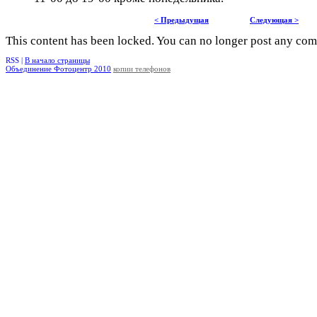
< Предыдущая
Следующая >
This content has been locked. You can no longer post any co
RSS |
В начало страницы
Объединение Фотоцентр 2010
копии телефонов