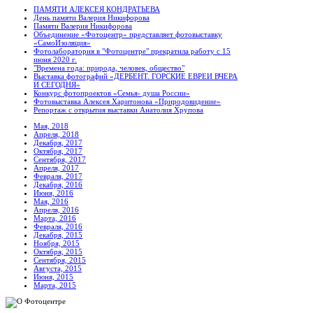
ПАМЯТИ АЛЕКСЕЯ КОНДРАТЬЕВА
День памяти Валерия Никифорова
Памяти Валерия Никифорова
Объединение «Фотоцентр» представляет фотовыставку
«СамоИзоляция»
Фотолаборатория в "Фотоцентре" прекратила работу с 15
июня 2020 г.
"Времена года: природа, человек, общество"
Выставка фотографий «ДЕРБЕНТ. ГОРСКИЕ ЕВРЕИ ВЧЕРА
И СЕГОДНЯ»
Конкурс фотопроектов «Семья- душа России»
Фотовыставка Алексея Харитонова «Природовидение»
Репортаж с открытия выставки Анатолия Хрупова
Мая, 2018
Апреля, 2018
Декабря, 2017
Октября, 2017
Сентября, 2017
Апреля, 2017
Февраля, 2017
Декабря, 2016
Июня, 2016
Мая, 2016
Апреля, 2016
Марта, 2016
Февраля, 2016
Декабря, 2015
Ноября, 2015
Октября, 2015
Сентября, 2015
Августа, 2015
Июня, 2015
Марта, 2015