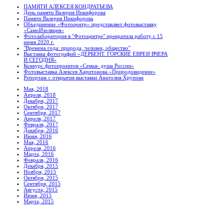
ПАМЯТИ АЛЕКСЕЯ КОНДРАТЬЕВА
День памяти Валерия Никифорова
Памяти Валерия Никифорова
Объединение «Фотоцентр» представляет фотовыставку
«СамоИзоляция»
Фотолаборатория в "Фотоцентре" прекратила работу с 15
июня 2020 г.
"Времена года: природа, человек, общество"
Выставка фотографий «ДЕРБЕНТ. ГОРСКИЕ ЕВРЕИ ВЧЕРА
И СЕГОДНЯ»
Конкурс фотопроектов «Семья- душа России»
Фотовыставка Алексея Харитонова «Природовидение»
Репортаж с открытия выставки Анатолия Хрупова
Мая, 2018
Апреля, 2018
Декабря, 2017
Октября, 2017
Сентября, 2017
Апреля, 2017
Февраля, 2017
Декабря, 2016
Июня, 2016
Мая, 2016
Апреля, 2016
Марта, 2016
Февраля, 2016
Декабря, 2015
Ноября, 2015
Октября, 2015
Сентября, 2015
Августа, 2015
Июня, 2015
Марта, 2015