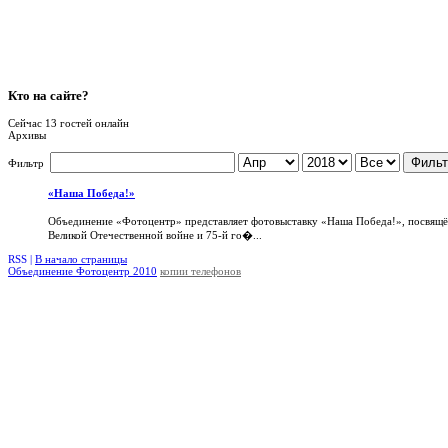
Кто
на сайте?
Сейчас 13 гостей онлайн
Архивы
Фильт
Фильтр
«Наша Победа!»
Объединение «Фотоцентр» представляет фотовыставку «Наша Победа!», посвящ
Великой Отечественной войне и 75-й го�...
RSS |
В начало страницы
Объединение Фотоцентр 2010
копии телефонов