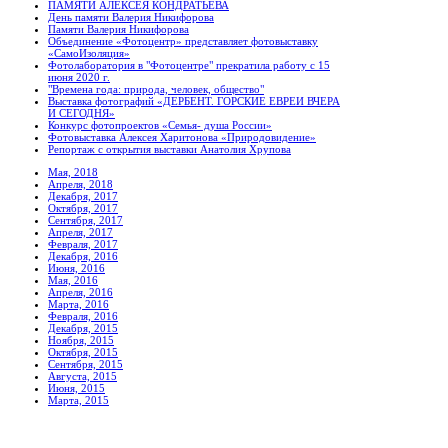
ПАМЯТИ АЛЕКСЕЯ КОНДРАТЬЕВА
День памяти Валерия Никифорова
Памяти Валерия Никифорова
Объединение «Фотоцентр» представляет фотовыставку
«СамоИзоляция»
Фотолаборатория в "Фотоцентре" прекратила работу с 15
июня 2020 г.
"Времена года: природа, человек, общество"
Выставка фотографий «ДЕРБЕНТ. ГОРСКИЕ ЕВРЕИ ВЧЕРА
И СЕГОДНЯ»
Конкурс фотопроектов «Семья- душа России»
Фотовыставка Алексея Харитонова «Природовидение»
Репортаж с открытия выставки Анатолия Хрупова
Мая, 2018
Апреля, 2018
Декабря, 2017
Октября, 2017
Сентября, 2017
Апреля, 2017
Февраля, 2017
Декабря, 2016
Июня, 2016
Мая, 2016
Апреля, 2016
Марта, 2016
Февраля, 2016
Декабря, 2015
Ноября, 2015
Октября, 2015
Сентября, 2015
Августа, 2015
Июня, 2015
Марта, 2015