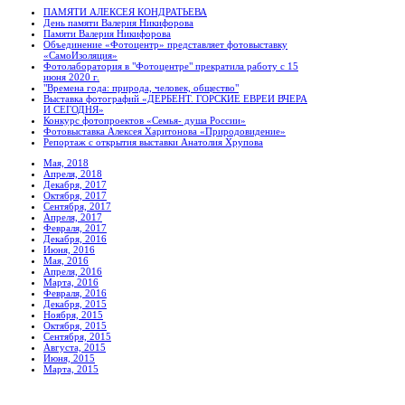
ПАМЯТИ АЛЕКСЕЯ КОНДРАТЬЕВА
День памяти Валерия Никифорова
Памяти Валерия Никифорова
Объединение «Фотоцентр» представляет фотовыставку
«СамоИзоляция»
Фотолаборатория в "Фотоцентре" прекратила работу с 15
июня 2020 г.
"Времена года: природа, человек, общество"
Выставка фотографий «ДЕРБЕНТ. ГОРСКИЕ ЕВРЕИ ВЧЕРА
И СЕГОДНЯ»
Конкурс фотопроектов «Семья- душа России»
Фотовыставка Алексея Харитонова «Природовидение»
Репортаж с открытия выставки Анатолия Хрупова
Мая, 2018
Апреля, 2018
Декабря, 2017
Октября, 2017
Сентября, 2017
Апреля, 2017
Февраля, 2017
Декабря, 2016
Июня, 2016
Мая, 2016
Апреля, 2016
Марта, 2016
Февраля, 2016
Декабря, 2015
Ноября, 2015
Октября, 2015
Сентября, 2015
Августа, 2015
Июня, 2015
Марта, 2015