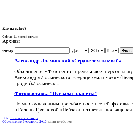
Кто
на сайте?
Сейчас 11 гостей онлайн
Архивы
Фильт
Фильтр
Александр Лосминский «Сердце земли моей»
Объединение «Фотоцентр» представляет персональн
Александра Лосминского «Сердце земли моей» (Белару
Гродно).Лосминск...
Фотовыставка "Пейзажи планеты"
По многочисленным просьбам посетителей фотовыст
и Галины Грязновой «Пейзажи планеты», посвященая 
RSS |
В начало страницы
Объединение Фотоцентр 2010
копии телефонов