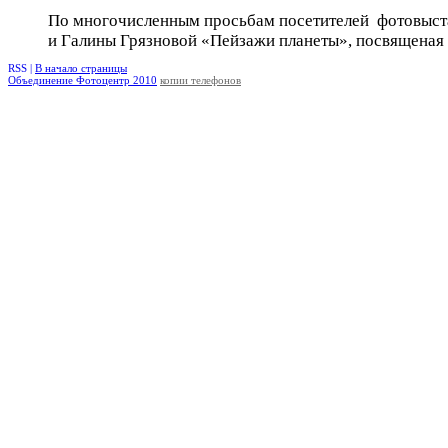
По многочисленным просьбам посетителей фотовыст
и Галины Грязновой «Пейзажи планеты», посвященая 
RSS |
В начало страницы
Объединение Фотоцентр 2010
копии телефонов