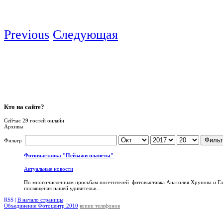
Previous
Следующая
Кто
на сайте?
Сейчас 29 гостей онлайн
Архивы
Фильт
Фильтр
Фотовыставка "Пейзажи планеты"
Актуальные новости
По многочисленным просьбам посетителей фотовыставка Анатолия Хрупова и Га
посвященая нашей удивительн...
RSS |
В начало страницы
Объединение Фотоцентр 2010
копии телефонов