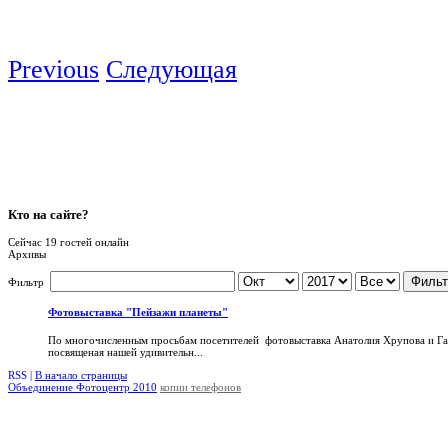
Previous
Следующая
Кто
на сайте?
Сейчас 19 гостей онлайн
Архивы
Фильт
Фильтр
Фотовыставка "Пейзажи планеты"
По многочисленным просьбам посетителей фотовыставка Анатолия Хрупова и Га
посвященая нашей удивительн...
RSS |
В начало страницы
Объединение Фотоцентр 2010
копии телефонов