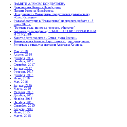
ПАМЯТИ АЛЕКСЕЯ КОНДРАТЬЕВА
День памяти Валерия Никифорова
Памяти Валерия Никифорова
Объединение «Фотоцентр» представляет фотовыставку
«СамоИзоляция»
Фотолаборатория в "Фотоцентре" прекратила работу с 15
июня 2020 г.
"Времена года: природа, человек, общество"
Выставка фотографий «ДЕРБЕНТ. ГОРСКИЕ ЕВРЕИ ВЧЕРА
И СЕГОДНЯ»
Конкурс фотопроектов «Семья- душа России»
Фотовыставка Алексея Харитонова «Природовидение»
Репортаж с открытия выставки Анатолия Хрупова
Мая, 2018
Апреля, 2018
Декабря, 2017
Октября, 2017
Сентября, 2017
Апреля, 2017
Февраля, 2017
Декабря, 2016
Июня, 2016
Мая, 2016
Апреля, 2016
Марта, 2016
Февраля, 2016
Декабря, 2015
Ноября, 2015
Октября, 2015
Сентября, 2015
Августа, 2015
Июня, 2015
Марта, 2015