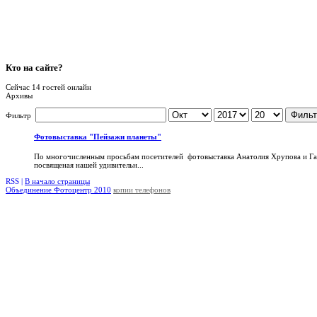
Кто
на сайте?
Сейчас 14 гостей онлайн
Архивы
Фильт
Фильтр
Фотовыставка "Пейзажи планеты"
По многочисленным просьбам посетителей фотовыставка Анатолия Хрупова и Га
посвященая нашей удивительн...
RSS |
В начало страницы
Объединение Фотоцентр 2010
копии телефонов