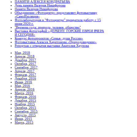
ПАМЯТИ АЛЕКСЕЯ КОНДРАТЬЕВА
День памяти Валерия Никифорова
Памяти Валерия Никифорова
Объединение «Фотоцентр» представляет фотовыставку
«СамоИзоляция»
Фотолаборатория в "Фотоцентре" прекратила работу с 15
июня 2020 г.
"Времена года: природа, человек, общество"
Выставка фотографий «ДЕРБЕНТ. ГОРСКИЕ ЕВРЕИ ВЧЕРА
И СЕГОДНЯ»
Конкурс фотопроектов «Семья- душа России»
Фотовыставка Алексея Харитонова «Природовидение»
Репортаж с открытия выставки Анатолия Хрупова
Мая, 2018
Апреля, 2018
Декабря, 2017
Октября, 2017
Сентября, 2017
Апреля, 2017
Февраля, 2017
Декабря, 2016
Июня, 2016
Мая, 2016
Апреля, 2016
Марта, 2016
Февраля, 2016
Декабря, 2015
Ноября, 2015
Октября, 2015
Сентября, 2015
Августа, 2015
Июня, 2015
Марта, 2015