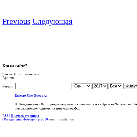
Previous
Следующая
Кто
на сайте?
Сейчас 49 гостей онлайн
Архивы
Фильт
Фильтр
Ernesto Che Guevara
В Объединении «Фотоцентр» открывается фотовыставка «Эрнесто Че Гевара». О
революционеру, одному из триумфатор�...
RSS |
В начало страницы
Объединение Фотоцентр 2010
копии телефонов