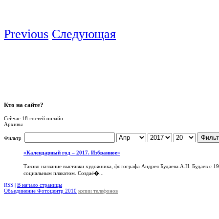
Previous
Следующая
Кто
на сайте?
Сейчас 18 гостей онлайн
Архивы
Фильт
Фильтр
«Календарный год – 2017. Избранное»
Таково название выставки художника, фотографа Андрея Будаева.А.Н. Будаев с 1
социальным плакатом. Создаё�...
RSS |
В начало страницы
Объединение Фотоцентр 2010
копии телефонов