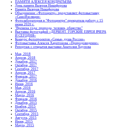
ПАМЯТИ АЛЕКСЕЯ КОНДРАТЬЕВА
День памяти Валерия Никифорова
Памяти Валерия Никифорова
Объединение «Фотоцентр» представляет фотовыставку
«СамоИзоляция»
Фотолаборатория в "Фотоцентре" прекратила работу с 15
июня 2020 г.
"Времена года: природа, человек, общество"
Выставка фотографий «ДЕРБЕНТ. ГОРСКИЕ ЕВРЕИ ВЧЕРА
И СЕГОДНЯ»
Конкурс фотопроектов «Семья- душа России»
Фотовыставка Алексея Харитонова «Природовидение»
Репортаж с открытия выставки Анатолия Хрупова
Мая, 2018
Апреля, 2018
Декабря, 2017
Октября, 2017
Сентября, 2017
Апреля, 2017
Февраля, 2017
Декабря, 2016
Июня, 2016
Мая, 2016
Апреля, 2016
Марта, 2016
Февраля, 2016
Декабря, 2015
Ноября, 2015
Октября, 2015
Сентября, 2015
Августа, 2015
Июня, 2015
Марта, 2015