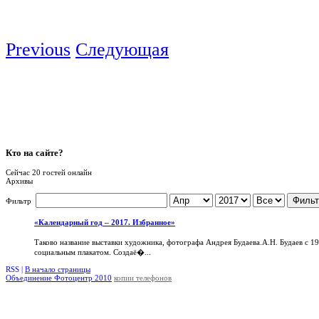
Previous
Следующая
Кто
на сайте?
Сейчас 20 гостей онлайн
Архивы
Фильт
Фильтр
«Календарный год – 2017. Избранное»
Таково название выставки художника, фотографа Андрея Будаева.А.Н. Будаев с 1
социальным плакатом. Создаё�...
RSS |
В начало страницы
Объединение Фотоцентр 2010
копии телефонов