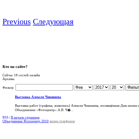
Previous
Следующая
Кто
на сайте?
Сейчас 18 гостей онлайн
Архивы
Фильт
Фильтр
Выставка Алексея Чикишева
Выставка работ (графика, живопись) Алексея Чикишева, посвящённая Дню воина-
Объединении «Фотоцентр».А.В. Ч�...
RSS |
В начало страницы
Объединение Фотоцентр 2010
копии телефонов