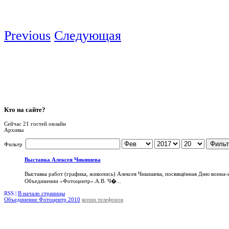
Previous
Следующая
Кто
на сайте?
Сейчас 21 гостей онлайн
Архивы
Фильт
Фильтр
Выставка Алексея Чикишева
Выставка работ (графика, живопись) Алексея Чикишева, посвящённая Дню воина-
Объединении «Фотоцентр».А.В. Ч�...
RSS |
В начало страницы
Объединение Фотоцентр 2010
копии телефонов