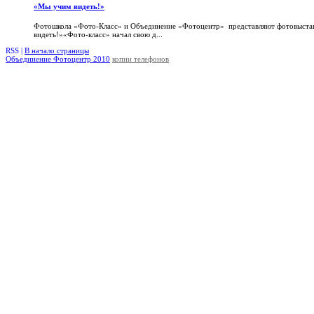
«Мы учим видеть!»
Фотошкола «Фото-Класс» и Объединение «Фотоцентр» представляют фотовыста
видеть!»«Фото-класс» начал свою д...
RSS |
В начало страницы
Объединение Фотоцентр 2010
копии телефонов