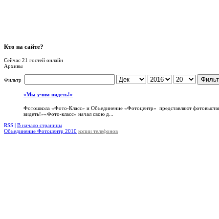
Кто
на сайте?
Сейчас 21 гостей онлайн
Архивы
Фильт
Фильтр
«Мы учим видеть!»
Фотошкола «Фото-Класс» и Объединение «Фотоцентр» представляют фотовыста
видеть!»«Фото-класс» начал свою д...
RSS |
В начало страницы
Объединение Фотоцентр 2010
копии телефонов