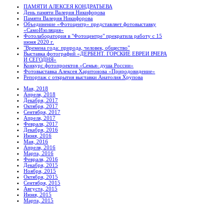
ПАМЯТИ АЛЕКСЕЯ КОНДРАТЬЕВА
День памяти Валерия Никифорова
Памяти Валерия Никифорова
Объединение «Фотоцентр» представляет фотовыставку
«СамоИзоляция»
Фотолаборатория в "Фотоцентре" прекратила работу с 15
июня 2020 г.
"Времена года: природа, человек, общество"
Выставка фотографий «ДЕРБЕНТ. ГОРСКИЕ ЕВРЕИ ВЧЕРА
И СЕГОДНЯ»
Конкурс фотопроектов «Семья- душа России»
Фотовыставка Алексея Харитонова «Природовидение»
Репортаж с открытия выставки Анатолия Хрупова
Мая, 2018
Апреля, 2018
Декабря, 2017
Октября, 2017
Сентября, 2017
Апреля, 2017
Февраля, 2017
Декабря, 2016
Июня, 2016
Мая, 2016
Апреля, 2016
Марта, 2016
Февраля, 2016
Декабря, 2015
Ноября, 2015
Октября, 2015
Сентября, 2015
Августа, 2015
Июня, 2015
Марта, 2015