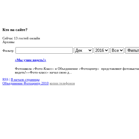
Кто
на сайте?
Сейчас 13 гостей онлайн
Архивы
Фильт
Фильтр
«Мы учим видеть!»
Фотошкола «Фото-Класс» и Объединение «Фотоцентр» представляют фотовыста
видеть!»«Фото-класс» начал свою д...
RSS |
В начало страницы
Объединение Фотоцентр 2010
копии телефонов