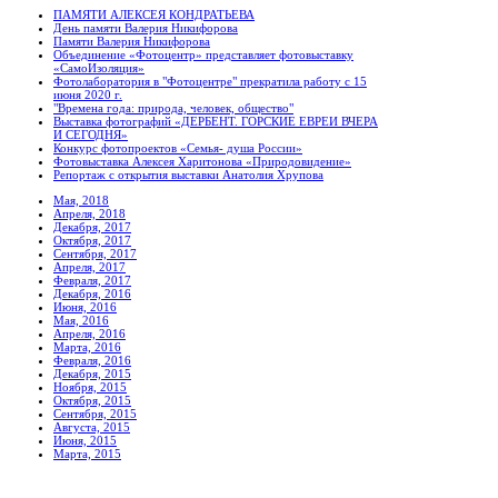
ПАМЯТИ АЛЕКСЕЯ КОНДРАТЬЕВА
День памяти Валерия Никифорова
Памяти Валерия Никифорова
Объединение «Фотоцентр» представляет фотовыставку
«СамоИзоляция»
Фотолаборатория в "Фотоцентре" прекратила работу с 15
июня 2020 г.
"Времена года: природа, человек, общество"
Выставка фотографий «ДЕРБЕНТ. ГОРСКИЕ ЕВРЕИ ВЧЕРА
И СЕГОДНЯ»
Конкурс фотопроектов «Семья- душа России»
Фотовыставка Алексея Харитонова «Природовидение»
Репортаж с открытия выставки Анатолия Хрупова
Мая, 2018
Апреля, 2018
Декабря, 2017
Октября, 2017
Сентября, 2017
Апреля, 2017
Февраля, 2017
Декабря, 2016
Июня, 2016
Мая, 2016
Апреля, 2016
Марта, 2016
Февраля, 2016
Декабря, 2015
Ноября, 2015
Октября, 2015
Сентября, 2015
Августа, 2015
Июня, 2015
Марта, 2015