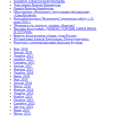
ПАМЯТИ АЛЕКСЕЯ КОНДРАТЬЕВА
День памяти Валерия Никифорова
Памяти Валерия Никифорова
Объединение «Фотоцентр» представляет фотовыставку
«СамоИзоляция»
Фотолаборатория в "Фотоцентре" прекратила работу с 15
июня 2020 г.
"Времена года: природа, человек, общество"
Выставка фотографий «ДЕРБЕНТ. ГОРСКИЕ ЕВРЕИ ВЧЕРА
И СЕГОДНЯ»
Конкурс фотопроектов «Семья- душа России»
Фотовыставка Алексея Харитонова «Природовидение»
Репортаж с открытия выставки Анатолия Хрупова
Мая, 2018
Апреля, 2018
Декабря, 2017
Октября, 2017
Сентября, 2017
Апреля, 2017
Февраля, 2017
Декабря, 2016
Июня, 2016
Мая, 2016
Апреля, 2016
Марта, 2016
Февраля, 2016
Декабря, 2015
Ноября, 2015
Октября, 2015
Сентября, 2015
Августа, 2015
Июня, 2015
Марта, 2015