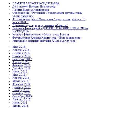
ПАМЯТИ АЛЕКСЕЯ КОНДРАТЬЕВА
День памяти Валерия Никифорова
Памяти Валерия Никифорова
Объединение «Фотоцентр» представляет фотовыставку
«СамоИзоляция»
Фотолаборатория в "Фотоцентре" прекратила работу с 15
июня 2020 г.
"Времена года: природа, человек, общество"
Выставка фотографий «ДЕРБЕНТ. ГОРСКИЕ ЕВРЕИ ВЧЕРА
И СЕГОДНЯ»
Конкурс фотопроектов «Семья- душа России»
Фотовыставка Алексея Харитонова «Природовидение»
Репортаж с открытия выставки Анатолия Хрупова
Мая, 2018
Апреля, 2018
Декабря, 2017
Октября, 2017
Сентября, 2017
Апреля, 2017
Февраля, 2017
Декабря, 2016
Июня, 2016
Мая, 2016
Апреля, 2016
Марта, 2016
Февраля, 2016
Декабря, 2015
Ноября, 2015
Октября, 2015
Сентября, 2015
Августа, 2015
Июня, 2015
Марта, 2015