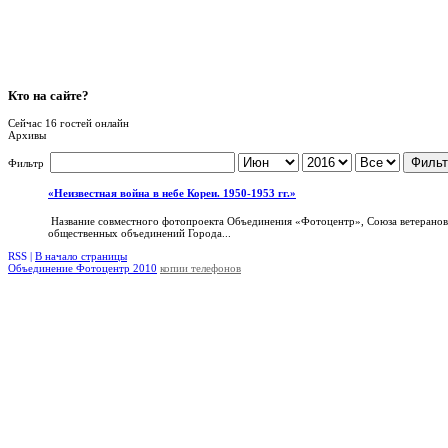
Кто
на сайте?
Сейчас 16 гостей онлайн
Архивы
Фильт
Фильтр
«Неизвестная война в небе Кореи. 1950-1953 гг.»
Название совместного фотопроекта Объединения «Фотоцентр», Союза ветеранов
общественных объединений Города...
RSS |
В начало страницы
Объединение Фотоцентр 2010
копии телефонов