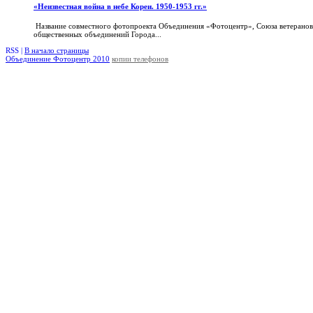
«Неизвестная война в небе Кореи. 1950-1953 гг.»
Название совместного фотопроекта Объединения «Фотоцентр», Союза ветеранов
общественных объединений Города...
RSS |
В начало страницы
Объединение Фотоцентр 2010
копии телефонов