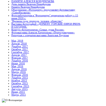
ПАМЯТИ АЛЕКСЕЯ КОНДРАТЬЕВА
День памяти Валерия Никифорова
Памяти Валерия Никифорова
Объединение «Фотоцентр» представляет фотовыставку
«СамоИзоляция»
Фотолаборатория в "Фотоцентре" прекратила работу с 15
июня 2020 г.
"Времена года: природа, человек, общество"
Выставка фотографий «ДЕРБЕНТ. ГОРСКИЕ ЕВРЕИ ВЧЕРА
И СЕГОДНЯ»
Конкурс фотопроектов «Семья- душа России»
Фотовыставка Алексея Харитонова «Природовидение»
Репортаж с открытия выставки Анатолия Хрупова
Мая, 2018
Апреля, 2018
Декабря, 2017
Октября, 2017
Сентября, 2017
Апреля, 2017
Февраля, 2017
Декабря, 2016
Июня, 2016
Мая, 2016
Апреля, 2016
Марта, 2016
Февраля, 2016
Декабря, 2015
Ноября, 2015
Октября, 2015
Сентября, 2015
Августа, 2015
Июня, 2015
Марта, 2015