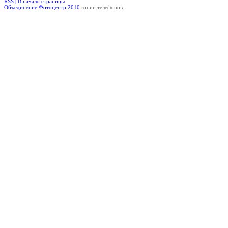
RSS |
В начало страницы
Объединение Фотоцентр 2010
копии телефонов