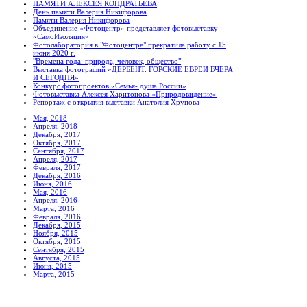
ПАМЯТИ АЛЕКСЕЯ КОНДРАТЬЕВА
День памяти Валерия Никифорова
Памяти Валерия Никифорова
Объединение «Фотоцентр» представляет фотовыставку
«СамоИзоляция»
Фотолаборатория в "Фотоцентре" прекратила работу с 15
июня 2020 г.
"Времена года: природа, человек, общество"
Выставка фотографий «ДЕРБЕНТ. ГОРСКИЕ ЕВРЕИ ВЧЕРА
И СЕГОДНЯ»
Конкурс фотопроектов «Семья- душа России»
Фотовыставка Алексея Харитонова «Природовидение»
Репортаж с открытия выставки Анатолия Хрупова
Мая, 2018
Апреля, 2018
Декабря, 2017
Октября, 2017
Сентября, 2017
Апреля, 2017
Февраля, 2017
Декабря, 2016
Июня, 2016
Мая, 2016
Апреля, 2016
Марта, 2016
Февраля, 2016
Декабря, 2015
Ноября, 2015
Октября, 2015
Сентября, 2015
Августа, 2015
Июня, 2015
Марта, 2015