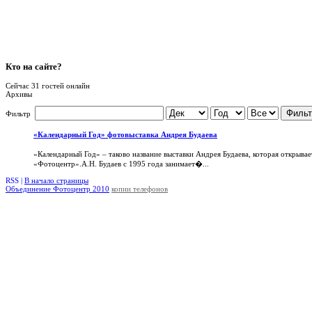
Кто
на сайте?
Сейчас 31 гостей онлайн
Архивы
Фильт
Фильтр
«Календарный Год» фотовыставка Андрея Будаева
«Календарный Год» – таково название выставки Андрея Будаева, которая открыва
«Фотоцентр».А.Н. Будаев с 1995 года занимает�...
RSS |
В начало страницы
Объединение Фотоцентр 2010
копии телефонов