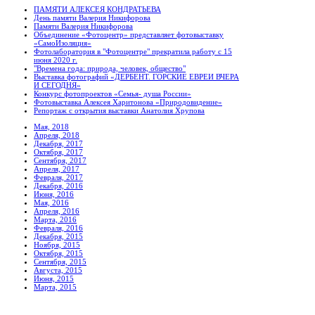
ПАМЯТИ АЛЕКСЕЯ КОНДРАТЬЕВА
День памяти Валерия Никифорова
Памяти Валерия Никифорова
Объединение «Фотоцентр» представляет фотовыставку
«СамоИзоляция»
Фотолаборатория в "Фотоцентре" прекратила работу с 15
июня 2020 г.
"Времена года: природа, человек, общество"
Выставка фотографий «ДЕРБЕНТ. ГОРСКИЕ ЕВРЕИ ВЧЕРА
И СЕГОДНЯ»
Конкурс фотопроектов «Семья- душа России»
Фотовыставка Алексея Харитонова «Природовидение»
Репортаж с открытия выставки Анатолия Хрупова
Мая, 2018
Апреля, 2018
Декабря, 2017
Октября, 2017
Сентября, 2017
Апреля, 2017
Февраля, 2017
Декабря, 2016
Июня, 2016
Мая, 2016
Апреля, 2016
Марта, 2016
Февраля, 2016
Декабря, 2015
Ноября, 2015
Октября, 2015
Сентября, 2015
Августа, 2015
Июня, 2015
Марта, 2015