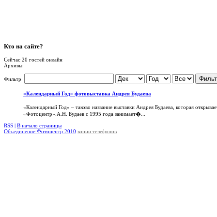
Кто
на сайте?
Сейчас 20 гостей онлайн
Архивы
Фильт
Фильтр
«Календарный Год» фотовыставка Андрея Будаева
«Календарный Год» – таково название выставки Андрея Будаева, которая открыва
«Фотоцентр».А.Н. Будаев с 1995 года занимает�...
RSS |
В начало страницы
Объединение Фотоцентр 2010
копии телефонов