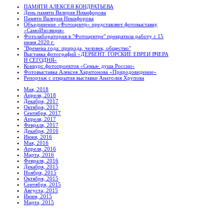
ПАМЯТИ АЛЕКСЕЯ КОНДРАТЬЕВА
День памяти Валерия Никифорова
Памяти Валерия Никифорова
Объединение «Фотоцентр» представляет фотовыставку
«СамоИзоляция»
Фотолаборатория в "Фотоцентре" прекратила работу с 15
июня 2020 г.
"Времена года: природа, человек, общество"
Выставка фотографий «ДЕРБЕНТ. ГОРСКИЕ ЕВРЕИ ВЧЕРА
И СЕГОДНЯ»
Конкурс фотопроектов «Семья- душа России»
Фотовыставка Алексея Харитонова «Природовидение»
Репортаж с открытия выставки Анатолия Хрупова
Мая, 2018
Апреля, 2018
Декабря, 2017
Октября, 2017
Сентября, 2017
Апреля, 2017
Февраля, 2017
Декабря, 2016
Июня, 2016
Мая, 2016
Апреля, 2016
Марта, 2016
Февраля, 2016
Декабря, 2015
Ноября, 2015
Октября, 2015
Сентября, 2015
Августа, 2015
Июня, 2015
Марта, 2015